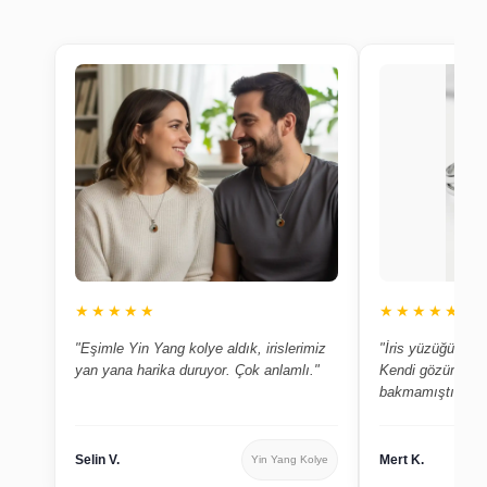
★★★★★
★★★★★
"Eşimle Yin Yang kolye aldık, irislerimiz
"İris yüzüğümün 
yan yana harika duruyor. Çok anlamlı."
Kendi gözüme bu
bakmamıştım."
Selin V.
Mert K.
Yin Yang Kolye