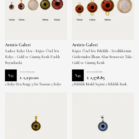
Artiris Galeri
Artiris Galeri
Sadece Kolye Ucu - Kişiye Özel İris
Kişiye Özel İris Bileklik - Sevdiklerinin
Kolye - Gold ve Gümüş Renk Farklı
Gözlerinden İlham Alan Benzersiz Takı -
Boyutlarda
Gold ve Gümüş Renk
₺ 2,750.00
₺ 2,528.85
%
55
%
45
₺ 1,250.00
₺ 1,378.85
2 Kolye Ucu Rengi 3 İris Tasarım 5 Kolye
3 Bileklik Model Seçimi 2 Bileklik Renk
Ucu Boyut
Seçimi 3 Bileklik Boyut Seçeneği