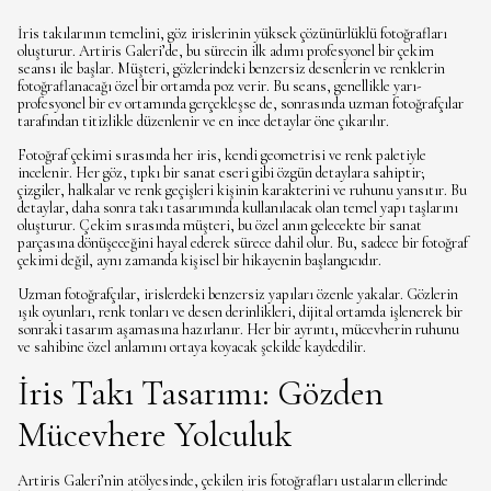
İris takılarının temelini, göz irislerinin yüksek çözünürlüklü fotoğrafları
oluşturur. Artiris Galeri’de, bu sürecin ilk adımı profesyonel bir çekim
seansı ile başlar. Müşteri, gözlerindeki benzersiz desenlerin ve renklerin
fotoğraflanacağı özel bir ortamda poz verir. Bu seans, genellikle yarı-
profesyonel bir ev ortamında gerçekleşse de, sonrasında uzman fotoğrafçılar
tarafından titizlikle düzenlenir ve en ince detaylar öne çıkarılır.
Fotoğraf çekimi sırasında her iris, kendi geometrisi ve renk paletiyle
incelenir. Her göz, tıpkı bir sanat eseri gibi özgün detaylara sahiptir;
çizgiler, halkalar ve renk geçişleri kişinin karakterini ve ruhunu yansıtır. Bu
detaylar, daha sonra takı tasarımında kullanılacak olan temel yapı taşlarını
oluşturur. Çekim sırasında müşteri, bu özel anın gelecekte bir sanat
parçasına dönüşeceğini hayal ederek sürece dahil olur. Bu, sadece bir fotoğraf
çekimi değil, aynı zamanda kişisel bir hikayenin başlangıcıdır.
Uzman fotoğrafçılar, irislerdeki benzersiz yapıları özenle yakalar. Gözlerin
ışık oyunları, renk tonları ve desen derinlikleri, dijital ortamda işlenerek bir
sonraki tasarım aşamasına hazırlanır. Her bir ayrıntı, mücevherin ruhunu
ve sahibine özel anlamını ortaya koyacak şekilde kaydedilir.
İris Takı Tasarımı: Gözden
Mücevhere Yolculuk
Artiris Galeri’nin atölyesinde, çekilen iris fotoğrafları ustaların ellerinde