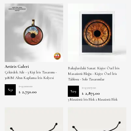
Renk Seçimi
Artiris Galeri
Bakışlardaki Sanat: Kişiye Özel İris
Çekirdek Aile - 3 Kişi İris Tasarımı -
Masaüstü Bloğu - Kişiye Özel İris
30MM Altın Kaplama İris Kolyesi
Tablosu - Solo Tasarımlar
₺ 4,000.00
₺ 4,025.00
%
31
₺ 2,750.00
%
29
₺ 2,875.00
3 Masaüstü İris Blok 2 Masaüstü Blok
Boyutu