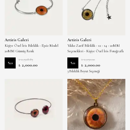
Artiris Galeri
Artiris Galeri
Kişiye Özel İris Bileklik - Eşsiz Model
Yıldız Zarif Bileklik - 12 - 14 - 20MM
20MM Gümüş Renk
Seçenekleri - Kişiye Özel İris Fotoğraflı
₺ 2,528.85
₺ 2,250.00
%
21
%
11
₺ 2,000.00
₺ 2,000.00
3 Bileklik Boyut Seçeneği