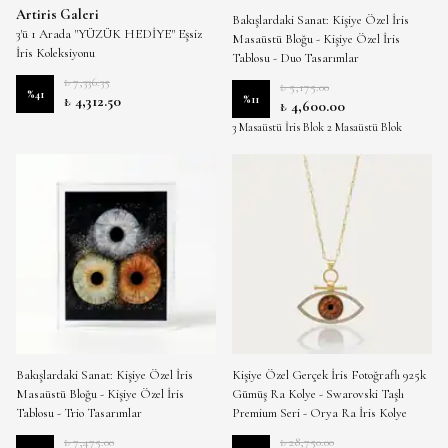
Artiris Galeri
Bakışlardaki Sanat: Kişiye Özel İris
3'ü 1 Arada "YÜZÜK HEDİYE" Eşsiz
Masaüstü Bloğu - Kişiye Özel İris
İris Koleksiyonu
Tablosu - Duo Tasarımlar
₺ 7,336.35
₺ 5,175.00
%
41
₺ 4,312.50
%
11
₺ 4,600.00
3 Masaüstü İris Blok 2 Masaüstü Blok
Boyutu
Bakışlardaki Sanat: Kişiye Özel İris
Kişiye Özel Gerçek İris Fotoğraflı 925k
Masaüstü Bloğu - Kişiye Özel İris
Gümüş Ra Kolye - Swarovski Taşlı
Tablosu - Trio Tasarımlar
Premium Seri - Orya Ra İris Kolye
₺ 7,475.00
₺ 28,750.00