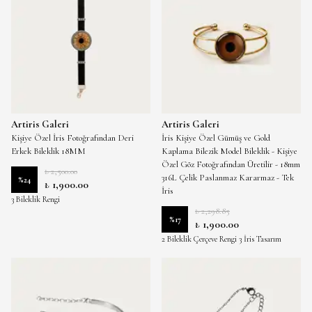
Artiris Galeri
Artiris Galeri
Kişiye Özel İris Fotoğrafından Deri
İris Kişiye Özel Gümüş ve Gold
Erkek Bileklik 18MM
Kaplama Bilezik Model Bileklik - Kişiye
Özel Göz Fotoğrafından Üretilir - 18mm
₺ 2,500.00
316L Çelik Paslanmaz Kararmaz - Tek
%
24
₺ 1,900.00
İris
3 Bileklik Rengi
₺ 2,298.85
%
17
₺ 1,900.00
2 Bileklik Çerçeve Rengi 3 İris Tasarım