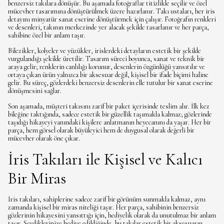
benzersiz takılara dönüşür. Bu aşamada fotoğraflar titizlikle seçilir ve özel
mücevher tasarımına dönüştürülmek üzere hazırlanır. Takı ustaları, her iris
detayını minyatür sanat eserine dönüştürmek için çalışır. Fotoğrafın renkleri
ve desenleri, takının merkezinde yer alacak şekilde tasarlanır ve her parça,
sahibine özel bir anlam taşır.
Bilezikler, kolyeler ve yüzükler, irislerdeki detayların estetik bir şekilde
vurgulandığı şekilde üretilir. Tasarım süreci boyunca, sanat ve teknik bir
araya gelir; renklerin canlılığı korunur, desenlerin özgünlüğü yansıtılır ve
ortaya çıkan ürün yalnızca bir aksesuar değil, kişisel bir ifade biçimi haline
gelir. Bu süreç, gözlerdeki benzersiz desenlerin elle tutulur bir sanat eserine
dönüşmesini sağlar.
Son aşamada, müşteri takısını zarif bir paket içerisinde teslim alır. İlk kez
bileğine taktığında, sadece estetik bir güzellik taşımakla kalmaz; gözlerinde
taşıdığı hikayeyi yanındaki kişilere anlatmanın heyecanını da yaşar. Her bir
parça, hem görsel olarak büyüleyici hem de duygusal olarak değerli bir
mücevher olarak öne çıkar.
İris Takıları ile Kişisel ve Kalıcı
Bir Miras
İris takıları, sahiplerine sadece zarif bir görünüm sunmakla kalmaz, aynı
zamanda kişisel bir miras niteliği taşır. Her parça, sahibinin benzersiz
gözlerinin hikayesini yansıttığı için, hediyelik olarak da unutulmaz bir anlam
taşır. Sevdiklerinize hediye edildiğinde, bu takılar estetik bir aksesuarın