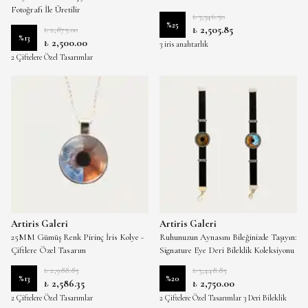
Fotoğrafı İle Üretilir
₺ 3,346.50
%
25
₺ 2,505.85
₺ 2,875.00
%
13
₺ 2,500.00
3 iris anahtarlık
2 Çiftelere Özel Tasarımlar
Artiris Galeri
Artiris Galeri
25MM Gümüş Renk Pirinç İris Kolye -
Ruhunuzun Aynasını Bileğinizde Taşıyın:
Çiftlere Özel Tasarım
Signature Eye Deri Bileklik Koleksiyonu
₺ 2,988.85
₺ 3,448.85
%
13
%
20
₺ 2,586.35
₺ 2,750.00
2 Çiftelere Özel Tasarımlar
2 Çiftelere Özel Tasarımlar 3 Deri Bileklik