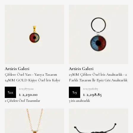
Artiris Galeri
Artiris Galeri
Çiftlere Özel Yarı - Yarıya Tasarım
25MM Çiftlere Özel İris Anahtarlık - 2
14MM GOLD Kişiye Özel İris Kolye
Farklı Tasarım İle Eşsiz Göz Anahtarlık
₺ 2,875.00
₺ 2,528.85
%
22
%
9
₺ 2,250.00
₺ 2,298.85
2 Çiftelere Özel Tasarımlar
3 iris anahtarlık