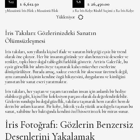
%
12
%
8
₺ 6,612.50
₺ 26,450.00
3 Masaüstü İris Blok 2 Masaüstü Blok
2 Ra İris Kolye Model Seçimi 2 Ra İris Kolye
Boyutu
Renk Seçimi 3 Ra İris Kolye İris Seçimi
Yükleniyor
İris Takıları: Gözlerinizdeki Sanatın
Ölümsüzleşmesi
İris takıları, son yıllarda kişisel ifade ve sanatın birleştiği eşsiz bir trend
olarak öne çıkıyor. Her bir insanın gözünde yer alan benzersiz desenler ve
renkler, tıpkı birer doğal tablo gibi farklılık gösterir. Artiris Galeri’de, bu
eşsiz görsellik bir adım öteye taşınarak kalıcı mücevher eserlerine
dönüştürülüyor. Burada amaç, sadece estetik bir aksesuar üretmek değil;
aynı zamanda kişinin kendine özgü hikayesini, duygularını ve kimliğini
yansıtan bir sanat eseri yaratmaktır.
İris takıları, her yaştan ve yaşam tarzından insan için anlamlı bir hediye
olabileceği gibi, kişisel bir koleksiyon parçası olarak da değerlendirilebilir.
Gözlerin sunduğu bu doğal güzellik, takılara taşınarak hem zarafet hem de
derin bir anlam kazanır. Bir kolye, bilezik ya da yüzük aracılığıyla taşınan bu
sanat, sahibine her baktığında kendini özel hissettirecek bir miras sunar.
İris Fotoğrafı: Gözlerin Benzersiz
Desenlerini Yakalamak