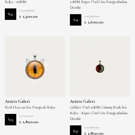
Kolye - 20MM
12MM Kişiye Özel Göz Fotoğrafından
Üretilir
₺ 2,298.85
%
35
₺ 1,500.00
₺ 1,828.50
%
12
₺ 1,600.00
Artiris Galeri
Artiris Galeri
Evcil Hayvan İris Fotoğrafı Kolye
Çiftlere Özel 12MM Gümüş Renk İris
Kolye - Kişiye Özel Göz Fotoğrafından
₺ 2,070.00
Üretilir
%
13
₺ 1,800.00
₺ 2,875.00
%
37
₺ 1,800.00