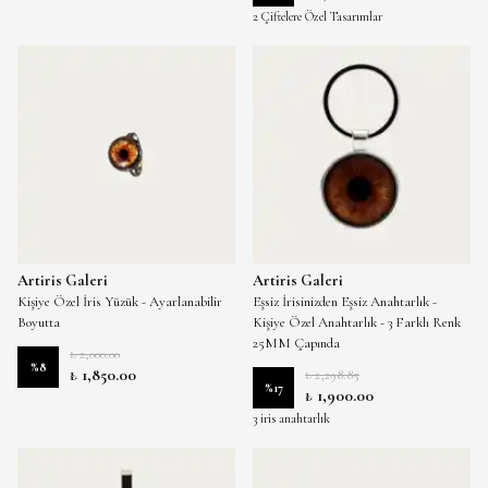
2 Çiftelere Özel Tasarımlar
Artiris Galeri
Artiris Galeri
Kişiye Özel İris Yüzük - Ayarlanabilir
Eşsiz İrisinizden Eşsiz Anahtarlık -
Boyutta
Kişiye Özel Anahtarlık - 3 Farklı Renk
25MM Çapında
₺ 2,000.00
%
8
₺ 1,850.00
₺ 2,298.85
%
17
₺ 1,900.00
3 iris anahtarlık