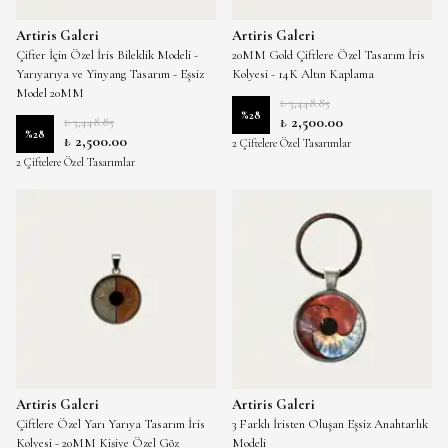
Artiris Galeri
Artiris Galeri
Çifter İçin Özel İris Bileklik Modeli -
20MM Gold Çiftlere Özel Tasarım İris
Yarıyarıya ve Yinyang Tasarım - Eşsiz
Kolyesi - 14K Altın Kaplama
Model 20MM
₺ 3,448.85
%
28
₺ 2,500.00
₺ 3,448.85
%
28
₺ 2,500.00
2 Çiftelere Özel Tasarımlar
2 Çiftelere Özel Tasarımlar
Artiris Galeri
Artiris Galeri
Çiftlere Özel Yarı Yarıya Tasarım İris
3 Farklı İristen Oluşan Eşsiz Anahtarlık
Kolyesi - 20MM Kişiye Özel Göz
Modeli