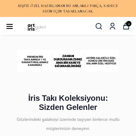
KIŞIYE ÖZEL HAZIRLANAN BU ANLAMLI PARÇA, SADECE
SIZIN IÇIN TASARLANACAK.
0
ZAMANI
PREMIUM İRIS
ARTIRIS GALERI İLE ÖZEL
DURDURAMAZSINIZ
TAKILARINDA 1 YIL
GÜMÜŞ ÜRETIM EŞSIZ
GARANTI PASLANMAZ
AMA BİR KAREYE
ANLARIN ÖZEL HEDIYESI
KARARMAZ
SIĞDIRABİLİRSİNİZ
İris Takı Koleksiyonu:
Sizden Gelenler
Gözlerindeki galaksiyi üzerinde taşıyan binlerce mutlu
müşterimizin deneyimi.