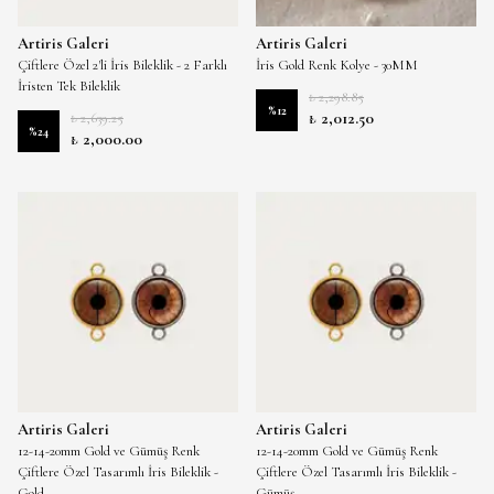
Artiris Galeri
Artiris Galeri
Çiftlere Özel 2'li İris Bileklik - 2 Farklı
İris Gold Renk Kolye - 30MM
İristen Tek Bileklik
₺ 2,298.85
%
12
₺ 2,012.50
₺ 2,639.25
%
24
₺ 2,000.00
Artiris Galeri
Artiris Galeri
12-14-20mm Gold ve Gümüş Renk
12-14-20mm Gold ve Gümüş Renk
Çiftlere Özel Tasarımlı İris Bileklik -
Çiftlere Özel Tasarımlı İris Bileklik -
Gold
Gümüş