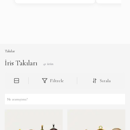
Takılar
İris Takıları
41
ürün
Filtrele
Sırala