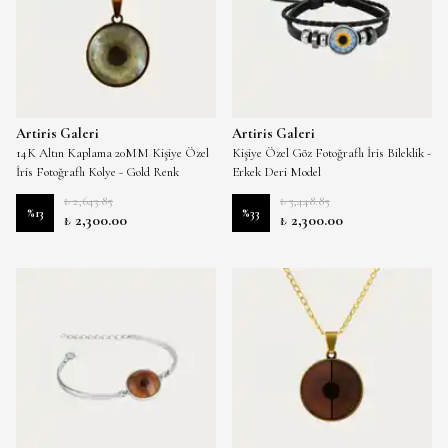
Artiris Galeri
Artiris Galeri
14K Altın Kaplama 20MM Kişiye Özel
Kişiye Özel Göz Fotoğraflı İris Bileklik -
İris Fotoğraflı Kolye - Gold Renk
Erkek Deri Model
₺ 2,643.85
₺ 3,448.85
%
13
%
33
₺ 2,300.00
₺ 2,300.00