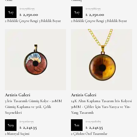
₺ 2,586.35
₺ 2,586.35
%
17
%
17
₺ 2,150.00
₺ 2,150.00
2 Bileklik Çerçeve Rengi 3 Bileklik Boyut
2 Bileklik Çerçeve Rengi 3 Bileklik Boyut
Seçeneği 2 Çiftelere Özel Tasarımlar
Seçeneği 2 Çiftelere Özel Tasarımlar
Artiris Galeri
Artiris Galeri
3 İris Tasarımlı Gümüş Kolye - 20MM
14K Altın Kaplama Tasarım İris Kolyesi
Gümüş Kaplama ve 316L Çelik
30MM - Çiftler İçin Yarı-Yarıya ve Yin-
Seçenekleri
Yang Tasarımlı
₺ 3,161.35
₺ 2,528.85
%
29
%
11
₺ 2,241.35
₺ 2,241.35
2 Materyal Seçimi
2 Çiftelere Özel Tasarımlar