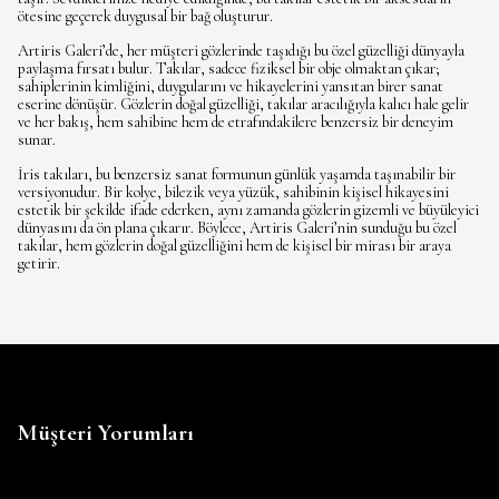
ötesine geçerek duygusal bir bağ oluşturur.
Artiris Galeri’de, her müşteri gözlerinde taşıdığı bu özel güzelliği dünyayla
paylaşma fırsatı bulur. Takılar, sadece fiziksel bir obje olmaktan çıkar;
sahiplerinin kimliğini, duygularını ve hikayelerini yansıtan birer sanat
eserine dönüşür. Gözlerin doğal güzelliği, takılar aracılığıyla kalıcı hale gelir
ve her bakış, hem sahibine hem de etrafındakilere benzersiz bir deneyim
sunar.
İris takıları, bu benzersiz sanat formunun günlük yaşamda taşınabilir bir
versiyonudur. Bir kolye, bilezik veya yüzük, sahibinin kişisel hikayesini
estetik bir şekilde ifade ederken, aynı zamanda gözlerin gizemli ve büyüleyici
dünyasını da ön plana çıkarır. Böylece, Artiris Galeri’nin sunduğu bu özel
takılar, hem gözlerin doğal güzelliğini hem de kişisel bir mirası bir araya
getirir.
Müşteri Yorumları