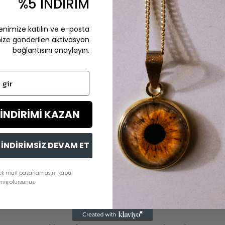
%5 İNDİRİM
pariş Vermeden Önce Kişiselleştirilmiş Hediyemin Önizlemesini G
enimize katılın ve e-posta
nize gönderilen aktivasyon
yim?
bağlantısını onaylayın.
şiselleştirilmiş Bir Hediyeyi Doğrudan Alıcıya Gönderildiğinde Fa
ir
eme Detaylarını İçeriyor Mu?
 İNDİRİMİ KAZAN
şiselleştirilmiş Hediyelerde Artfoto Galeri Dükkanı'nı farklı kılan
parişimle İlgili Bir Sorun Yaşarsam Ne Yapmalıyım?
İNDİRİMSİZ DEVAM ET
rek mail pazarlamasını kabul
miş olursunuz.