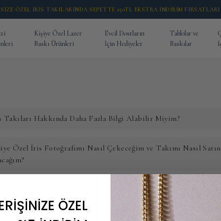
SİZE ÖZEL İRİS TAKILARINDA SEPETTE 250TL EKSTRA İNDİRİM FIRSATLARI
zi
Kişiye Özel Lazer
Evcil Dostların
Tablolar ve
Ç
nleri
Baskı Ürünleri
İçin Hediyeler
Baskılar
İ
is Takıları Hakkında Daha Fazla Bilgi Alabilir Miyim?
şiye Özel İris Fotoğrafımı Nasıl Çekeceğim ve Takımı Nasıl Satın
acağım?
ngi Ödeme Yöntemlerini Kullanabilirim?
ERİŞİNİZE ÖZEL
şiselleştirilmiş Hediyem Ne Zaman Hazır Olacak?