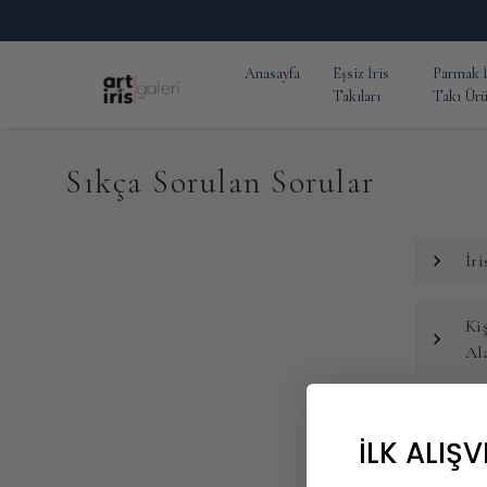
Anasayfa
Eşsiz İris
Parmak İ
Takıları
Takı Ürü
Sıkça Sorulan Sorular
İr
Ki
Al
Ha
İLK ALIŞV
Ki