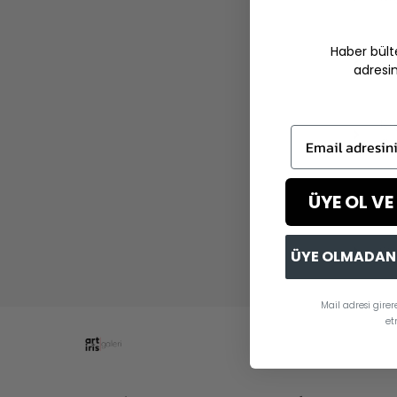
Si
Haber bült
adresi
Mi
Ki
Email adresini g
Öd
ÜYE OL VE
Ki
Si
ÜYE OLMADAN 
Mail adresi gire
et