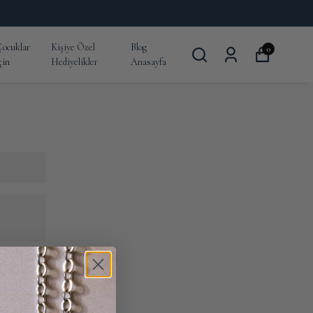
ocuklar
Kişiye Özel
Blog
0
çin
Hediyelikler
Anasayfa