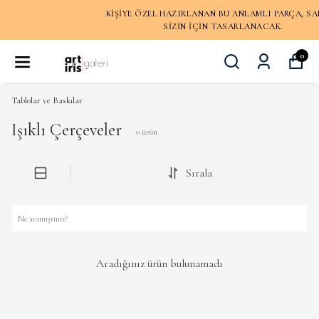
KIŞIYE ÖZEL HAZIRLANAN BU ANLAMLI PARÇA, SADECE
SIZIN IÇIN TASARLANACAK.
0
Tablolar ve Baskılar
Işıklı Çerçeveler
0
ürün
Sırala
Aradığınız ürün bulunamadı