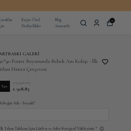
ocuklar
Kişiye Özel
Blog
0
çin
Hediyelikler
Anasayfa
ARTBASKI GALERİ
30*40 Poster Boyutunda Bebek Anı Kolajı - İlk
Yılım Hatıra Çerçevesi
₺ 1,148.85
%
20
₺ 918.85
Bebeğin Adı - Soyadı
*
İlk Yılım Tablosu İçin Lütfen 12 Adet Fotoğraf Yükleyiniz
*