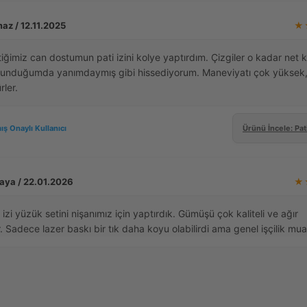
az / 12.11.2025
★
iğimiz can dostumun pati izini kolye yaptırdım. Çizgiler o kadar net k
unduğumda yanımdaymış gibi hissediyorum. Maneviyatı çok yüksek
rler.
ış Onaylı Kullanıcı
Ürünü İncele: Pat
Kaya / 22.01.2026
★
izi yüzük setini nişanımız için yaptırdık. Gümüşü çok kaliteli ve ağır
. Sadece lazer baskı bir tık daha koyu olabilirdi ama genel işçilik m
ış Onaylı Kullanıcı
Ürünü İncele: Parmak İz