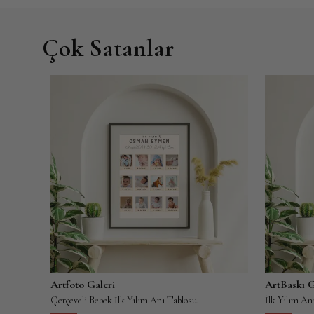
Zeynep To
Çok Satanlar
Bebeğim
tüyler ü
Satın Alm
Arda Akar 
Fotoğraf
yok, do
Satın Alm
Artfoto Galeri
ArtBaskı G
Evcil Hayvanınıza Özel İsimli Poster Baskı - Karakalem ve Yağlıboya Temalı - Fotoğraf Çerçeveli ya da Çerçevesiz
Çerçeveli Bebek İlk Yılım Anı Tablosu
Melda Ak 