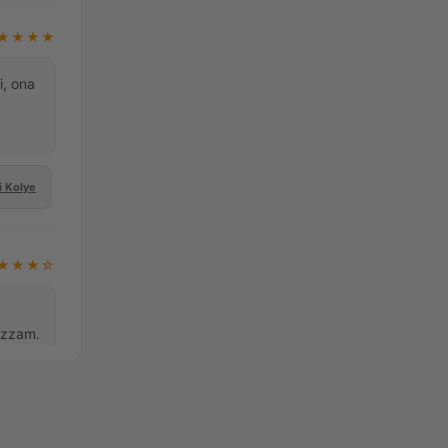
★★★★
i, ona
,
i Kolye
★★★☆
uazzam.
i Yüzük