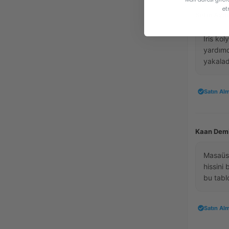
et
Selin Aydı
İris ko
yardımc
yakalad
Satın Alm
Kaan Demi
Masaüst
hissini 
bu tabl
Satın Alm