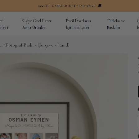
2000 TL ÜZERI ÜCRETSİZ KARGO 🚚
zi
Kişiye Özel Lazer
Evcil Dostların
Tablolar ve
Ç
nleri
Baskı Ürünleri
İçin Hediyeler
Baskılar
İ
er (Fotoğraf Baskı - Çerçeve - Stand)