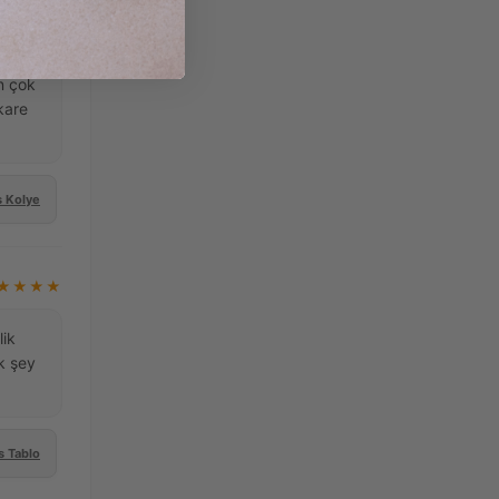
★★★★
n çok
kare
s Kolye
★★★★
lik
lk şey
s Tablo