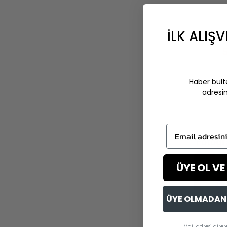
İLK ALIŞV
Haber bült
adresi
Email adresini g
Fotoğr
ÜYE OL VE
ÜYE OLMADAN 
Mail adresi gire