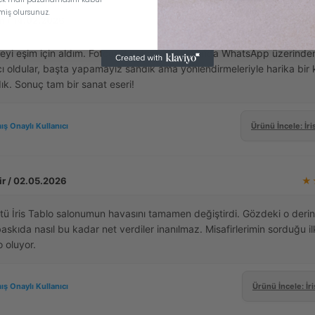
miş olursunuz.
n / 14.02.2026
★
lyeyi eşim için aldım. Fotoğraf çekme aşamasında WhatsApp üzerinde
ı oldular, başta yapamayız sandık ama yönlendirmeleriyle harika bir 
ık. Sonuç tam bir sanat eseri!
ış Onaylı Kullanıcı
Ürünü İncele: İri
r / 02.05.2026
★
ü İris Tablo salonumun havasını tamamen değiştirdi. Gözdeki o derin
baskıda nasıl bu kadar net verdiler inanılmaz. Misafirlerimin sorduğu i
o oluyor.
ış Onaylı Kullanıcı
Ürünü İncele: İri