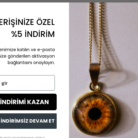
ERİŞİNİZE ÖZEL
5★
527
%5 İNDİRİM
Değerlendirme
4★
★★★★★
3★
enimize katılın ve e-posta
2★
4,9 Puan
nize gönderilen aktivasyon
bağlantısını onaylayın.
1★
ir
aflı Değerlendirmeler
 İNDİRİMİ KAZAN
İNDİRİMSİZ DEVAM ET
rek mail pazarlamasını kabul