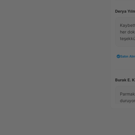
Derya Yılm
Kaybett
her dok
teşekkü
Satın Alm
Burak E. 
Parmak 
duruyor
Satın Alm