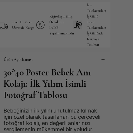
İris
Takılarında 7
Kişiselleştirilmiş
İş Günü -
2000 TL üzeri
Ürünlerde
Lazer
Ücretsiz Kargo
İADE
Takılarında 2
Yapılmamaktadır.
İş Gününde
Kargoya
Teslimat
Ürün Açıklaması
30*40 Poster Bebek Anı
Kolajı: İlk Yılım İsimli
Fotoğraf Tablosu
Bebeğinizin ilk yılını unutulmaz kılmak 
için özel olarak tasarlanan bu çerçeveli 
fotoğraf kolajı, en değerli anlarınızı 
sergilemenin mükemmel bir yoludur. 