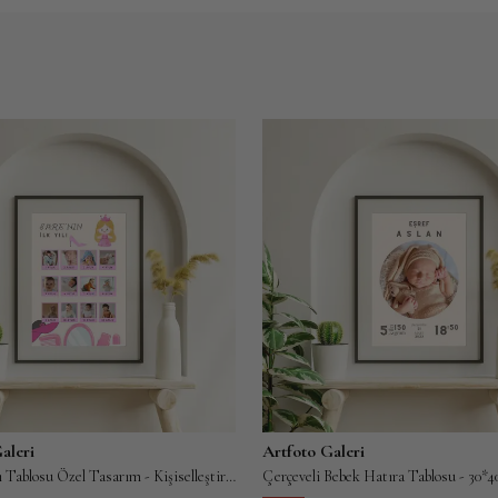
sun / 10.03.2026
★
in kalp atış sesini bilekliğe işlettim. Kod okutunca sesin çıkması ger
rpertici bir teknoloji. Dünyanın en özel hediyesi olabilir.
ış Onaylı Kullanıcı
Ürünü İncele: Ses 
/ 18.12.2025
★
lı metal anahtarlık aldım. Lazer baskı olduğu için fotoğrafın silinme ih
kusu çok premium. Bir erkeğe alınabilecek en klas hediyelerden biri.
ış Onaylı Kullanıcı
Ürünü İncele: Ana
aleri
Artfoto Galeri
İlk Yılım Anı Tablosu Özel Tasarım - Kişiselleştirilebilir Ay Ay Anı Tablosu
/ 05.04.2026
★