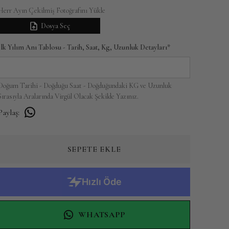
Herr Ayın Çekilmiş Fotoğrafını Yükle
Dosya Seç
İlk Yılım Anı Tablosu - Tarih, Saat, Kg, Uzunluk Detayları
*
Doğum Tarihi - Doğduğu Saat - Doğduğundaki KG ve Uzunluk
Sırasıyla Aralarında Virgül Olacak Şekilde Yazınız.
Paylaş
:
SEPETE EKLE
WHATSAPP