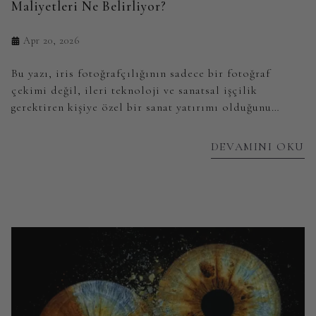
Maliyetleri Ne Belirliyor?
Apr 20, 2026
Bu yazı, iris fotoğrafçılığının sadece bir fotoğraf
çekimi değil, ileri teknoloji ve sanatsal işçilik
gerektiren kişiye özel bir sanat yatırımı olduğunu
anlatmaktadır. Fiyatların neden geniş bir yelpazede
(Türkiye özelinde yaklaşık 1.500 TL - 6.000 TL+)
DEVAMINI OKU
değiştiğini; kullanılan 150.000 TL’lik profesyonel
ekipmanlar, milimetrik çekim zorluğu ve saatler süren
manuel dijital düzenleme (rötuş) süreçleriyle
açıklamaktadır. Temel Mesaj: "Ucuz bir çekim hızlı bir
hatıra sunar; ancak profesyonel bir hizmet, gözünüzün
biyometrik eşsizliğini ömür boyu saklanacak müze
kalitesinde bir sanat eserine dönüştürür."