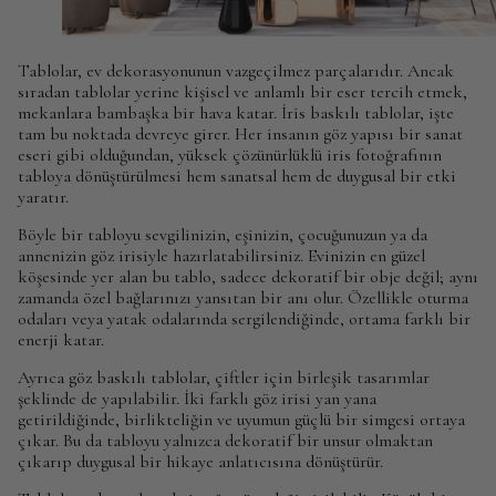
Tablolar, ev dekorasyonunun vazgeçilmez parçalarıdır. Ancak
sıradan tablolar yerine kişisel ve anlamlı bir eser tercih etmek,
mekanlara bambaşka bir hava katar. İris baskılı tablolar, işte
tam bu noktada devreye girer. Her insanın göz yapısı bir sanat
eseri gibi olduğundan, yüksek çözünürlüklü iris fotoğrafının
tabloya dönüştürülmesi hem sanatsal hem de duygusal bir etki
yaratır.
Böyle bir tabloyu sevgilinizin, eşinizin, çocuğunuzun ya da
annenizin göz irisiyle hazırlatabilirsiniz. Evinizin en güzel
köşesinde yer alan bu tablo, sadece dekoratif bir obje değil; aynı
zamanda özel bağlarınızı yansıtan bir anı olur. Özellikle oturma
odaları veya yatak odalarında sergilendiğinde, ortama farklı bir
enerji katar.
Ayrıca göz baskılı tablolar, çiftler için birleşik tasarımlar
şeklinde de yapılabilir. İki farklı göz irisi yan yana
getirildiğinde, birlikteliğin ve uyumun güçlü bir simgesi ortaya
çıkar. Bu da tabloyu yalnızca dekoratif bir unsur olmaktan
çıkarıp duygusal bir hikaye anlatıcısına dönüştürür.