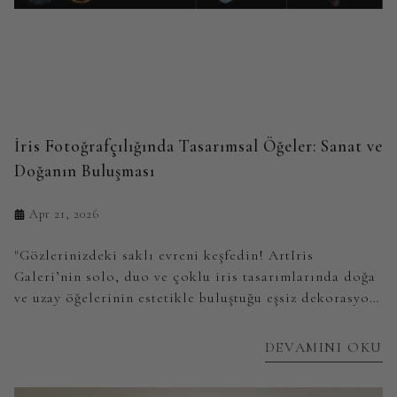
İris Fotoğrafçılığında Tasarımsal Öğeler: Sanat ve
Doğanın Buluşması
Apr 21, 2026
"Gözlerinizdeki saklı evreni keşfedin! ArtIris
Galeri’nin solo, duo ve çoklu iris tasarımlarında doğa
ve uzay öğelerinin estetikle buluştuğu eşsiz dekorasyon
fikirlerini inceleyin. İris fotoğrafçılığında tasarımsal
detaylar ve seçim rehberi bu yazıda."
DEVAMINI OKU