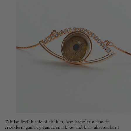
Takılar, özellikle de bileklikler, hem kadınların hem de
erkeklerin günlük yaşamda en sık kullandıkları aksesuarların