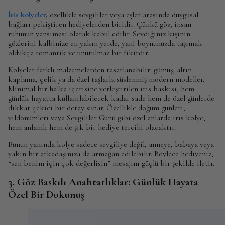
İris kolyeler
,
özellikle sevgililer veya eşler arasında duygusal
bağları pekiştiren hediyelerden biridir. Çünkü göz, insan
ruhunun yansıması olarak kabul edilir. Sevdiğiniz kişinin
gözlerini kalbinize en yakın yerde, yani boynunuzda taşımak
oldukça romantik ve unutulmaz bir fikirdir.
Kolyeler farklı malzemelerden tasarlanabilir: gümüş, altın
kaplama, çelik ya da özel taşlarla süslenmiş modern modeller.
Minimal bir halka içerisine yerleştirilen iris baskısı, hem
günlük hayatta kullanılabilecek kadar sade hem de özel günlerde
dikkat çekici bir detay sunar. Özellikle doğum günleri,
yıldönümleri veya Sevgililer Günü gibi özel anlarda iris kolye,
hem anlamlı hem de şık bir hediye tercihi olacaktır.
Bunun yanında kolye sadece sevgiliye değil, anneye, babaya veya
yakın bir arkadaşınıza da armağan edilebilir. Böylece hediyeniz,
“sen benim için çok değerlisin” mesajını güçlü bir şekilde iletir.
3. Göz Baskılı Anahtarlıklar: Günlük Hayata
Özel Bir Dokunuş