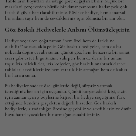
Tabloların boyutları da isteğe göre değiştirilebilir. Küçük bir
masaüstü çerçeveden büyük bir duvar panosuna kadar pek çok
farklı ölçüyle hazırlatabilirsiniz. Böylece hediye, hem sanatsal
bir anlam taşır hem de sevdikleriniz için ölümsüz bir anı olur.
Göz Baskılı Hediyelerle Anlamı Ölümsüzleştirin
Hediye seçerken çoğu zaman “hem özel hem de farklı ne
olabilir?” sorusu akla gelir. Göz baskılı hediyeler, tam da bu
noktada doğru cevabı sunar. Çünkü göz, hem benzersiz bir sanat
eseri gibi estetik görünüme sahiptir hem de derin bir anlam
taşır. İris bileklikler, iris kolyeler, göz baskılı anahtarlıklar ve
tablolar; sevdiklerinize hem estetik bir armağan hem de kalıcı
bir hatıra sunar.
Bu hediyeler sadece özel günlerde değil, sürpriz yapmak
istediğiniz her an için uygundur. Çünkü karşınızdaki kişi, sizin
için zaman ayırıp böylesine kişisel bir hediye seçtiğinizi fark
ettiğinde kendini gerçekten değerli hisseder. Göz baskılı
hediyelerle, sıradanlığın ötesine geçebilir ve sevdiklerinize ömür
boyu hatırlayacakları bir armağan sunabilirsiniz.