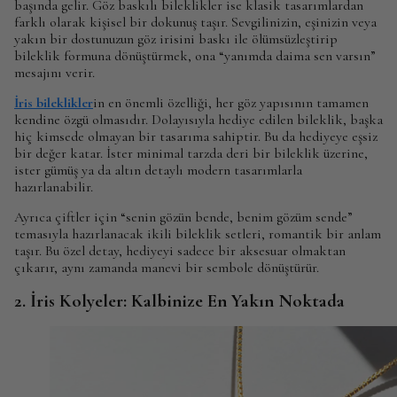
başında gelir. Göz baskılı bileklikler ise klasik tasarımlardan
farklı olarak kişisel bir dokunuş taşır. Sevgilinizin, eşinizin veya
yakın bir dostunuzun göz irisini baskı ile ölümsüzleştirip
bileklik formuna dönüştürmek, ona “yanımda daima sen varsın”
mesajını verir.
İris bileklikler
in en önemli özelliği, her göz yapısının tamamen
kendine özgü olmasıdır. Dolayısıyla hediye edilen bileklik, başka
hiç kimsede olmayan bir tasarıma sahiptir. Bu da hediyeye eşsiz
bir değer katar. İster minimal tarzda deri bir bileklik üzerine,
ister gümüş ya da altın detaylı modern tasarımlarla
hazırlanabilir.
Ayrıca çiftler için “senin gözün bende, benim gözüm sende”
temasıyla hazırlanacak ikili bileklik setleri, romantik bir anlam
taşır. Bu özel detay, hediyeyi sadece bir aksesuar olmaktan
çıkarır, aynı zamanda manevi bir sembole dönüştürür.
2. İris Kolyeler: Kalbinize En Yakın Noktada