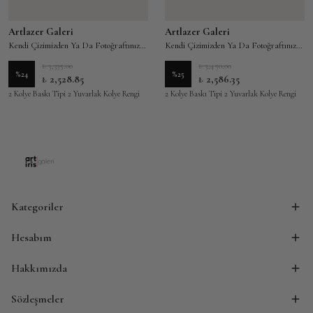
Artlazer Galeri
Artlazer Galeri
Kendi Çizimizden Ya Da Fotoğraftınızdan Kişiye Özel Kolye - Çizim Kolye
Kendi Çizimizden Ya Da Fotoğraftınızdan Kişiye Özel Kolye - Fotoğraflı Kolye
₺ 3,335.00
₺ 3,450.00
%
24
%
25
₺ 2,528.85
₺ 2,586.35
2 Kolye Baskı Tipi 2 Yuvarlak Kolye Rengi
2 Kolye Baskı Tipi 2 Yuvarlak Kolye Rengi
Kategoriler
Hesabım
Hakkımızda
Sözleşmeler