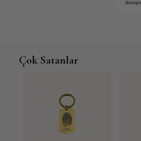
duruyor
muazz
Satın Alm
Zeynep To
Çok Satanlar
Bebeğim
gerçekt
Satın Alm
Arda Akar 
Fotoğra
ihtimal