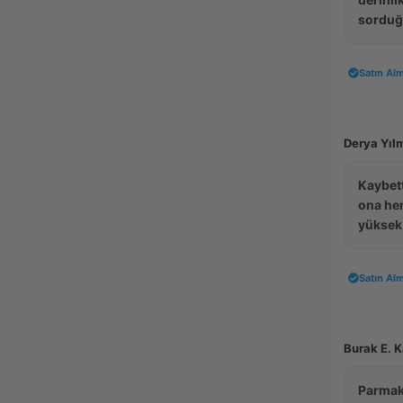
sorduğu
Satın Alm
Derya Yılm
Kaybett
ona he
yüksek,
Satın Alm
Burak E. 
Parmak 