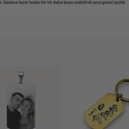
. Sadece lazer baskı bir tık daha koyu olabilirdi ama genel işçilik
am.
ış Onaylı Kullanıcı
Ürünü İncele: Parmak İz
sun / 10.03.2026
★
in kalp atış sesini bilekliğe işlettim. Kod okutunca sesin çıkması
en tüyler ürpertici bir teknoloji. Dünyanın en özel hediyesi olabilir
ış Onaylı Kullanıcı
Ürünü İncele: Ses 
/ 18.12.2025
★
flı metal anahtarlık aldım. Lazer baskı olduğu için fotoğrafın silin
i yok, dokusu çok premium. Bir erkeğe alınabilecek en klas hediye