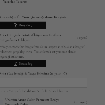
Yuvarlak Tasarım
Anahtarlığın Ön Yüzü İçin Fotoğrafınızı Ekleyiniz
Dosya Seç
Arka Yüz İçinde Fotoğraf İstiyorsanı Bu Alana
(+
₺ 199.00
)
Fotoğrafınızı Yükleyin
Arka yüzündede bir fotoğrafınız olsun istiyorsanız bu alana fotoğraf
yüklemesi gerçekleştiriniz. Yazı eklemek istiyorsanız alttaki
seçeneği kullanınız.
Dosya Seç
Arka Yüze İstediğiniz Yazıyı Ekleyiniz
(+
₺ 99.00
)
Tarih - Yazı ya da İstediğiniz Sembolü Belirtebilirsiniz
Ürünüm Artiris Galeri Premium Hediye
(+
₺ 149.00
)
Kutusunda Gelsin