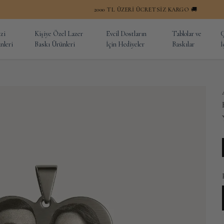
2000 TL ÜZERI ÜCRETSİZ KARGO 🚚
zi
Kişiye Özel Lazer
Evcil Dostların
Tablolar ve
Ç
nleri
Baskı Ürünleri
İçin Hediyeler
Baskılar
İ