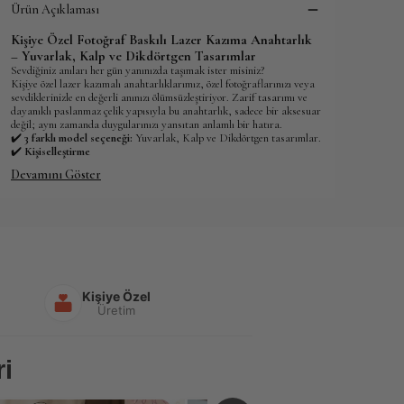
Ürün Açıklaması
Kişiye Özel Fotoğraf Baskılı Lazer Kazıma Anahtarlık
– Yuvarlak, Kalp ve Dikdörtgen Tasarımlar
Sevdiğiniz anıları her gün yanınızda taşımak ister misiniz?
Kişiye özel lazer kazımalı anahtarlıklarımız, özel fotoğraflarınızı veya
sevdiklerinizle en değerli anınızı ölümsüzleştiriyor. Zarif tasarımı ve
dayanıklı paslanmaz çelik yapısıyla bu anahtarlık, sadece bir aksesuar
değil; aynı zamanda duygularınızı yansıtan anlamlı bir hatıra.
✔️
3 farklı model seçeneği:
Yuvarlak, Kalp ve Dikdörtgen tasarımlar.
✔️
Kişiselleştirme
Devamını Göster
Kişiye Özel
Üretim
i