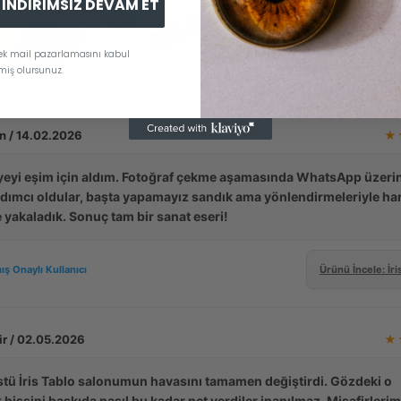
İNDİRİMSİZ DEVAM ET
rek mail pazarlamasını kabul
miş olursunuz.
n / 14.02.2026
★
lyeyi eşim için aldım. Fotoğraf çekme aşamasında WhatsApp üzer
dımcı oldular, başta yapamayız sandık ama yönlendirmeleriyle ha
e yakaladık. Sonuç tam bir sanat eseri!
ış Onaylı Kullanıcı
Ürünü İncele: İri
r / 02.05.2026
★
tü İris Tablo salonumun havasını tamamen değiştirdi. Gözdeki o
k hissini baskıda nasıl bu kadar net verdiler inanılmaz. Misafirlerim