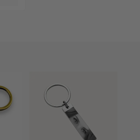
i Yüzük
★★★★
.
Dalgası
★★★★
me
lerden