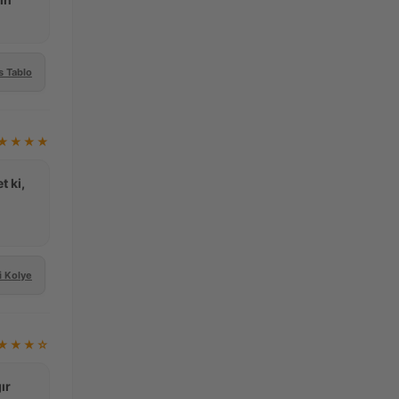
s Tablo
★★★★
t ki,
i Kolye
★★★☆
ır