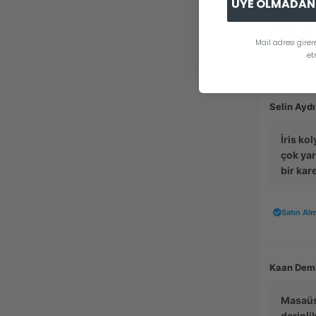
ÜYE OLMADAN 
Mail adresi gire
et
Selin Aydı
İris ko
çok yar
bir kar
Satın Alm
Kaan Demi
Masaüs
derinli