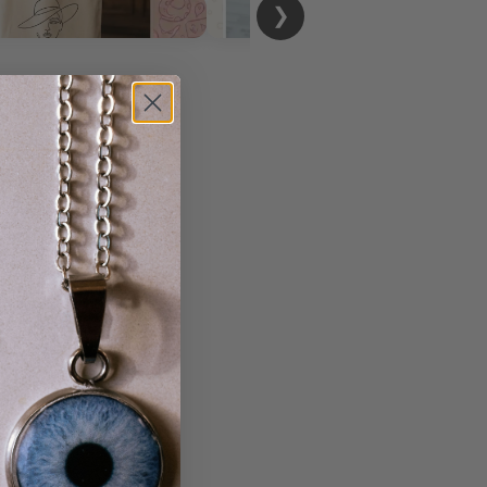
❯
469
46
10
1
2