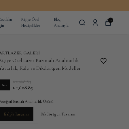
ocuklar
Kişiye Özel
Blog
0
çin
Hediyelikler
Anasayfa
ARTLAZER GALERİ
Kişiye Özel Lazer Kazımalı Anahtarlık –
Yuvarlak, Kalp ve Dikdörtgen Modeller
₺ 2,068.85
%
22
₺ 1,608.85
Fotoğraf Baskılı Anahtarlık Ürünü
Kalpli Tasarım
Dikdörtgen Tasarım