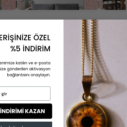
ERİŞİNİZE ÖZEL
%5 İNDİRİM
5★
27
enimize katılın ve e-posta
Değerlendirme
4★
nize gönderilen aktivasyon
★★★★★
3★
bağlantısını onaylayın.
2★
4,9 Puan
ir
1★
 İNDİRİMİ KAZAN
aflı Değerlendirmeler