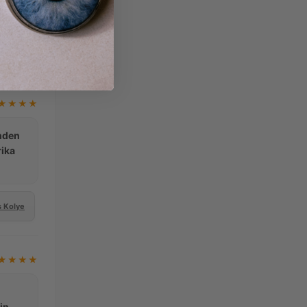
★★★★
inden
rika
s Kolye
★★★★
in