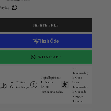
Paylaş
:
SEPETE EKLE
WHATSAPP
İris
Takılarında 7
Kişiselleştirilmiş
İş Günü -
2000 TL üzeri
Ürünlerde
Lazer
Ücretsiz Kargo
İADE
Takılarında 2
Yapılmamaktadır.
İş Gününde
Kargoya
Teslimat