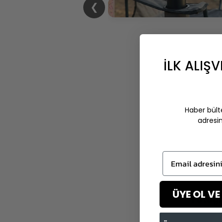
❮
İLK ALIŞV
5
Haber bült
adresi
Email adresini g
ÜYE OL VE
Fotoğr