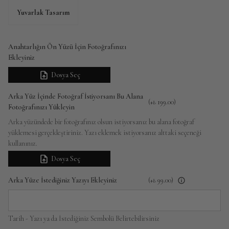
Yuvarlak Tasarım
Anahtarlığın Ön Yüzü İçin Fotoğrafınızı
Ekleyiniz
Dosya Seç
Arka Yüz İçinde Fotoğraf İstiyorsanı Bu Alana
(+
₺ 199.00
)
Fotoğrafınızı Yükleyin
Arka yüzündede bir fotoğrafınız olsun istiyorsanız bu alana fotoğraf
yüklemesi gerçekleştiriniz. Yazı eklemek istiyorsanız alttaki seçeneği
kullanınız.
Dosya Seç
Arka Yüze İstediğiniz Yazıyı Ekleyiniz
(+
₺ 99.00
)
Tarih - Yazı ya da İstediğiniz Sembolü Belirtebilirsiniz