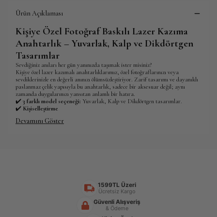
Ürün Açıklaması
Kişiye Özel Fotoğraf Baskılı Lazer Kazıma
Anahtarlık – Yuvarlak, Kalp ve Dikdörtgen
Tasarımlar
Sevdiğiniz anıları her gün yanınızda taşımak ister misiniz?
Kişiye özel lazer kazımalı anahtarlıklarımız, özel fotoğraflarınızı veya
sevdiklerinizle en değerli anınızı ölümsüzleştiriyor. Zarif tasarımı ve dayanıklı
paslanmaz çelik yapısıyla bu anahtarlık, sadece bir aksesuar değil; aynı
zamanda duygularınızı yansıtan anlamlı bir hatıra.
✔️
3 farklı model seçeneği:
Yuvarlak, Kalp ve Dikdörtgen tasarımlar.
✔️
Kişiselleştirme
Devamını Göster
1599TL Üzeri
Ücretsiz Kargo
Güvenli Alışveriş
& Ödeme