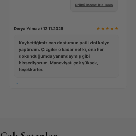
Ürünü İncele: İris Tablo
Derya Yılmaz / 12.11.2025
★★★★★
Kaybettiğimiz can dostumun pati izini kolye
yaptırdım. Çizgiler o kadar net ki, ona her
dokunduğumda yanımdaymış gibi
hissediyorum. Maneviyatı çok yüksek,
teşekkürler.
Satın Almış Onaylı Kullanıcı
Ürünü İncele: Pati Kolye
Burak E. Kaya / 22.01.2026
★★★★☆
Çok Satanlar
Parmak izi yüzük setini nişanımız için