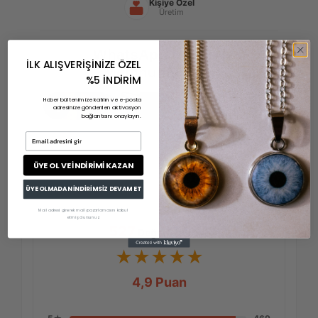
Kişiye Özel
Üretim
WhatsApp Müşteri
İLK ALIŞVERİŞİNİZE ÖZEL
Memnuniyetleri
%5 İNDİRİM
Haber bültenimize katılın ve e-posta
❮
❯
adresinize gönderilen aktivasyon
bağlantısını onaylayın.
Email adresini gir
ÜYE OL VE İNDİRİMİ KAZAN
ÜYE OLMADAN İNDİRİMSİZ DEVAM ET
Mail adresi girerek mail pazarlamasını kabul
etmiş olursunuz.
527
Değerlendirme
★★★★★
4,9 Puan