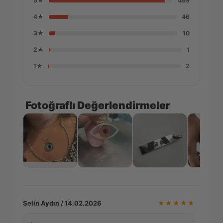
5★
469
4★
46
3★
10
2★
1
1★
2
Fotoğraflı Değerlendirmeler
Selin Aydın / 14.02.2026
★★★★★