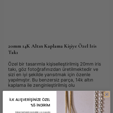
20mm 14K Altın Kaplama Kişiye Özel Iris
Takı
Özel bir tasarımla kişiselleştirilmiş 20mm iris 
takı, göz fotoğrafınızdan üretilmektedir ve 
sizi en iyi şekilde yansıtmak için özenle 
yapılmıştır. Bu benzersiz parça, 14k altın 
kaplama ile zenginleştirilmiş olu 
Devamını Göster
İLK ALIŞVERİŞİNİZE ÖZEL
%5 İNDİRİM
Haber bültenimize katılın ve e-posta