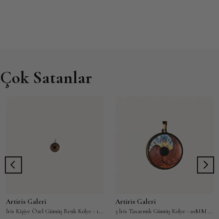
Ürünü İncele: Pati Kolye
Burak E. Kaya / 22.01.2026
★★★★☆
Çok Satanlar
Parmak izi yüzük setini nişanımız için yaptırdık.
Gümüşü çok kaliteli ve ağır duruyor. Sadece
lazer baskı bir tık daha koyu olabilirdi ama
genel işçilik muazzam.
Satın Almış Onaylı Kullanıcı
Ürünü İncele: Parmak İzi Yüzük
Zeynep Tosun / 10.03.2026
★★★★★
Artiris Galeri
Artiris Galeri
İris Kişiye Özel Gümüş Renk Kolye - 12MM Kişiye Özel Göz Fotoğrafından Üretilir
3 İris Tasarımlı Gümüş Kolye - 20MM Gümüş Kaplama ve 316L Çelik Seçenekleri
Bebeğimin kalp atış sesini bilekliğe işlettim. Kod