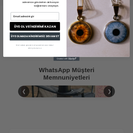
adresinize gönderilen aktivasyon
bağlantısını onaylayın.
Email adresini gir
ÜYE OL VE İNDİRİMİ KAZAN
1599TL Üzeri
Ücretsiz Kargo
ÜYE OLMADAN İNDİRİMSİZ DEVAM ET
Güvenli Alışveriş
& Ödeme
Mail adresi girerek mail pazarlamasını kabul
Kişiye Özel
etmiş olursunuz.
Üretim
WhatsApp Müşteri
Memnuniyetleri
❮
❯