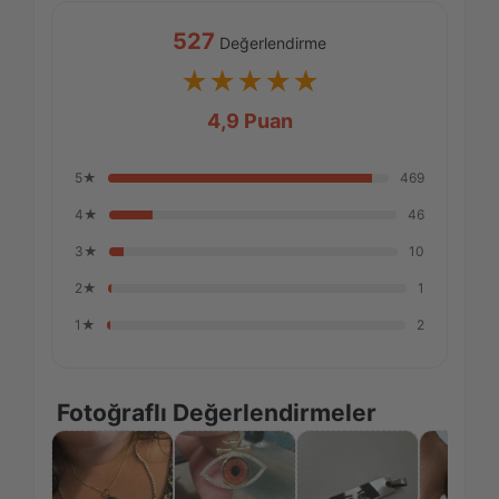
527
Değerlendirme
★★★★★
4,9 Puan
5★
469
4★
46
3★
10
2★
1
1★
2
Fotoğraflı Değerlendirmeler