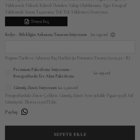
Yükleyerek Yüksek Kaliteli Ürünlere Sahip Olabilirsiniz. Eğer Fotoğraf
Yüklemede Sorun Yaşarsanız Tek Tek Yüklemeyi Deneyiniz.
Dosya Seç
Kolye - Bilekliğin Arkasına Tasarım İstiyorum
(+
₺ 149.00
)
Doğum Tarihi ve Adınızın Baş Harfini Şu Formatta Yazınız (20.05.92 - R)
Premium Paketleme İstiyorum -
(+
₺ 199.00
)
Fotoğraflarda Yer Alan Paketleme
Gümüş Zincir İstiyorum
(+
₺ 1,500.00
)
Fotoğraflardaki Zincir Çeliktir. Gümüş Zincir Aynı Şekilde Figaro 925K Saf
Gümüştür. Ekstra +1500TL'dir.
Paylaş
:
SEPETE EKLE