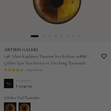
ARTİRİS GALERİ
14K Altın Kaplama Tasarım İris Kolyesi 30MM -
Çiftler İçin Yarı-Yarıya ve Yin-Yang Tasarımlı
1 değerlendirme
₺ 2,528.85
%
11
₺ 2,241.35
Çiftelere Özel Tasarımlar