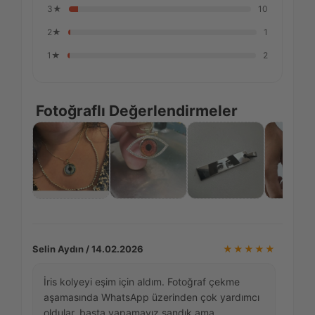
3★
10
2★
1
1★
2
Fotoğraflı Değerlendirmeler
Selin Aydın / 14.02.2026
★★★★★
İris kolyeyi eşim için aldım. Fotoğraf çekme
aşamasında WhatsApp üzerinden çok yardımcı
oldular, başta yapamayız sandık ama