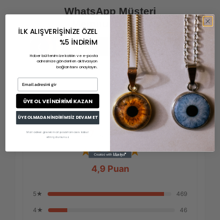
WhatsApp Müşteri
Memnuniyetleri
İLK ALIŞVERİŞİNİZE ÖZEL
%5 İNDİRİM
❮
❯
Haber bültenimize katılın ve e-posta
adresinize gönderilen aktivasyon
bağlantısını onaylayın.
Email adresini gir
ÜYE OL VE İNDİRİMİ KAZAN
ÜYE OLMADAN İNDİRİMSİZ DEVAM ET
527
Değerlendirme
Mail adresi girerek mail pazarlamasını kabul
etmiş olursunuz.
★★★★★
4,9 Puan
5★
469
4★
46