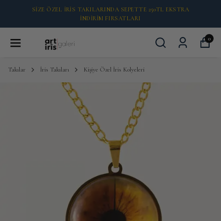
2000 TL ÜZERI ÜCRETSİZ KARGO 🚚
0
Takılar
İris Takıları
Kişiye Özel İris Kolyeleri