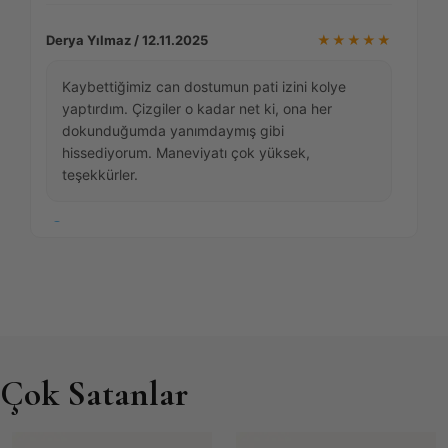
Derya Yılmaz / 12.11.2025
★★★★★
Kaybettiğimiz can dostumun pati izini kolye
yaptırdım. Çizgiler o kadar net ki, ona her
dokunduğumda yanımdaymış gibi
hissediyorum. Maneviyatı çok yüksek,
teşekkürler.
Satın Almış Onaylı Kullanıcı
Ürünü İncele: Pati Kolye
Burak E. Kaya / 22.01.2026
★★★★☆
Çok Satanlar
Parmak izi yüzük setini nişanımız için yaptırdık.
Gümüşü çok kaliteli ve ağır duruyor. Sadece
lazer baskı bir tık daha koyu olabilirdi ama